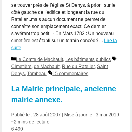
se trouver près de l'église St Denys, à priori sur le
côté gauche de l'édifice et longeant la rue du
Ratelier...mais aucun document ne permet de
connaître son emplacement exact. Ce dernier
s'avérant trop petit : - En Mars 1782 : Un nouveau
cimetière est établi sur un terrain concédé ...
Lire la
suite
Catégories
Étiquet
Le Comte de Machault
,
Les bâtiments publics
Cimetière
,
de Machault
,
Rue du Ratelier
,
Saint
Denys
,
Tombeau
15 commentaires
La Mairie principale, ancienne
mairie annexe.
Publié le : 28 août 2007
|
Mise à jour le : 3 mai 2019
~2 mins de lecture
6 490