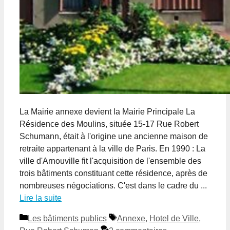
La Mairie annexe devient la Mairie Principale La
Résidence des Moulins, située 15-17 Rue Robert
Schumann, était à l'origine une ancienne maison de
retraite appartenant à la ville de Paris. En 1990 : La
ville d'Arnouville fit l'acquisition de l'ensemble des
trois bâtiments constituant cette résidence, après de
nombreuses négociations. C'est dans le cadre du ...
Lire la suite
Catégories
Étiquettes
Les bâtiments publics
Annexe
,
Hotel de Ville
,