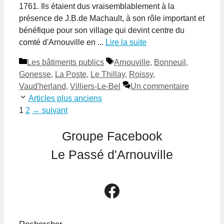
1761. Ils étaient dus vraisemblablement à la
présence de J.B.de Machault, à son rôle important et
bénéfique pour son village qui devint centre du
comté d'Arnouville en ...
Lire la suite
Catégories
Étiquettes
Les bâtiments publics
Arnouville
,
Bonneuil
,
Gonesse
,
La Poste
,
Le Thillay
,
Roissy
,
Vaud'herland
,
Villiers-Le-Bel
Un commentaire
Articles plus anciens
Page
Page
1
2
→
suivant
Groupe Facebook
Le Passé d'Arnouville
Le groupe Facebook Le Passé d'Arnouville