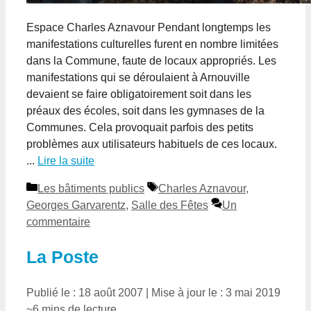
Espace Charles Aznavour Pendant longtemps les
manifestations culturelles furent en nombre limitées
dans la Commune, faute de locaux appropriés. Les
manifestations qui se déroulaient à Arnouville
devaient se faire obligatoirement soit dans les
préaux des écoles, soit dans les gymnases de la
Communes. Cela provoquait parfois des petits
problèmes aux utilisateurs habituels de ces locaux.
...
Lire la suite
Catégories
Étiquettes
Les bâtiments publics
Charles Aznavour
,
Georges Garvarentz
,
Salle des Fêtes
Un
commentaire
La Poste
Publié le : 18 août 2007
|
Mise à jour le : 3 mai 2019
~6 mins de lecture