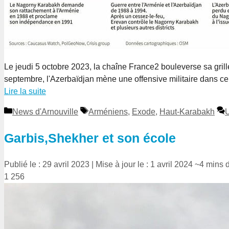
Le jeudi 5 octobre 2023, la chaîne France2 bouleverse sa grill
septembre, l'Azerbaïdjan mène une offensive militaire dans ce 
Lire la suite
Catégories
Étiquettes
News d'Arnouville
Arméniens
,
Exode
,
Haut-Karabakh
Garbis,Shekher et son école
Publié le : 29 avril 2023
|
Mise à jour le : 1 avril 2024
~4 mins d
1 256