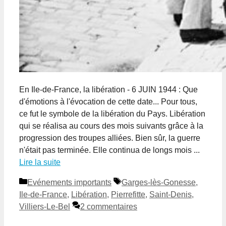
En Ile-de-France, la libération - 6 JUIN 1944 : Que
d'émotions à l'évocation de cette date... Pour tous,
ce fut le symbole de la libération du Pays. Libération
qui se réalisa au cours des mois suivants grâce à la
progression des troupes alliées. Bien sûr, la guerre
n'était pas terminée. Elle continua de longs mois ...
Lire la suite
Catégories
Étiquettes
Evénements importants
Garges-lès-Gonesse
,
Ile-de-France
,
Libération
,
Pierrefitte
,
Saint-Denis
,
Villiers-Le-Bel
2 commentaires