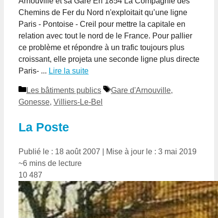
Arnouville et sa Gare En 1854 La Compagnie des
Chemins de Fer du Nord n'exploitait qu’une ligne
Paris - Pontoise - Creil pour mettre la capitale en
relation avec tout le nord de le France. Pour pallier
ce problème et répondre à un trafic toujours plus
croissant, elle projeta une seconde ligne plus directe
Paris- ...
Lire la suite
Catégories
Étiquettes
Les bâtiments publics
Gare d'Arnouville
,
Gonesse
,
Villiers-Le-Bel
La Poste
Publié le : 18 août 2007
|
Mise à jour le : 3 mai 2019
~6 mins de lecture
10 487