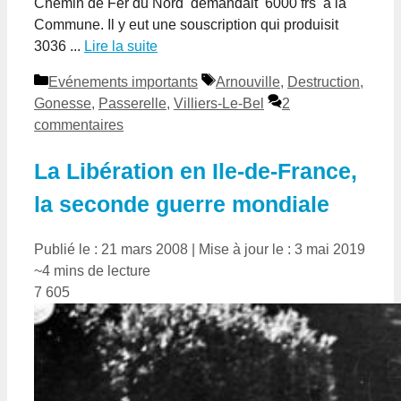
Chemin de Fer du Nord demandait 6000 frs à la
Commune. Il y eut une souscription qui produisit
3036 ...
Lire la suite
Catégories
Étiquettes
Evénements importants
Arnouville
,
Destruction
,
Gonesse
,
Passerelle
,
Villiers-Le-Bel
2
commentaires
La Libération en Ile-de-France,
la seconde guerre mondiale
Publié le : 21 mars 2008
|
Mise à jour le : 3 mai 2019
~4 mins de lecture
7 605