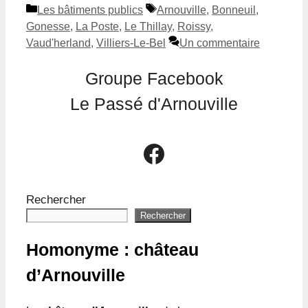
Catégories
Étiquettes
Les bâtiments publics
Arnouville
,
Bonneuil
,
Gonesse
,
La Poste
,
Le Thillay
,
Roissy
,
Vaud'herland
,
Villiers-Le-Bel
Un commentaire
Groupe Facebook
Le Passé d'Arnouville
Le groupe Facebook Le Passé d'Arnouville
Rechercher
Rechercher
Homonyme : château
d’Arnouville