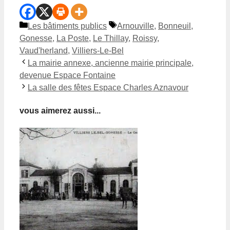
Catégories
Étiquettes
Les bâtiments publics
Arnouville
,
Bonneuil
,
Gonesse
,
La Poste
,
Le Thillay
,
Roissy
,
Vaud'herland
,
Villiers-Le-Bel
La mairie annexe, ancienne mairie principale,
devenue Espace Fontaine
La salle des fêtes Espace Charles Aznavour
vous aimerez aussi...