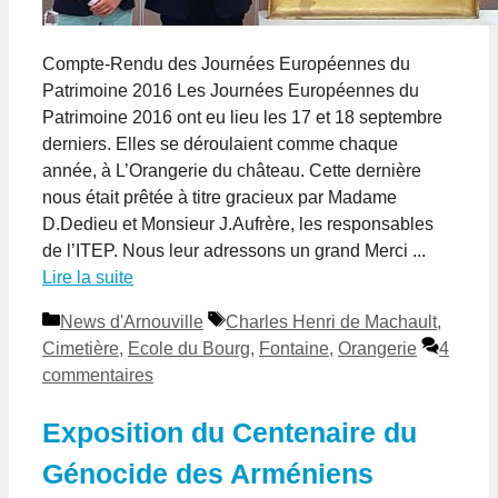
Compte-Rendu des Journées Européennes du
Patrimoine 2016 Les Journées Européennes du
Patrimoine 2016 ont eu lieu les 17 et 18 septembre
derniers. Elles se déroulaient comme chaque
année, à L’Orangerie du château. Cette dernière
nous était prêtée à titre gracieux par Madame
D.Dedieu et Monsieur J.Aufrère, les responsables
de l’ITEP. Nous leur adressons un grand Merci ...
Lire la suite
Catégories
Étiquettes
News d'Arnouville
Charles Henri de Machault
,
Cimetière
,
Ecole du Bourg
,
Fontaine
,
Orangerie
4
commentaires
Exposition du Centenaire du
Génocide des Arméniens