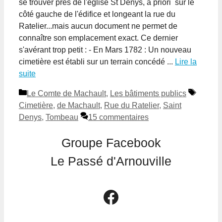
se trouver près de l'église St Denys, à priori sur le
côté gauche de l'édifice et longeant la rue du
Ratelier...mais aucun document ne permet de
connaître son emplacement exact. Ce dernier
s'avérant trop petit : - En Mars 1782 : Un nouveau
cimetière est établi sur un terrain concédé ...
Lire la
suite
Catégories
Étiquet
Le Comte de Machault
,
Les bâtiments publics
Cimetière
,
de Machault
,
Rue du Ratelier
,
Saint
Denys
,
Tombeau
15 commentaires
Groupe Facebook
Le Passé d'Arnouville
Le groupe Facebook Le Passé d'Arnouville