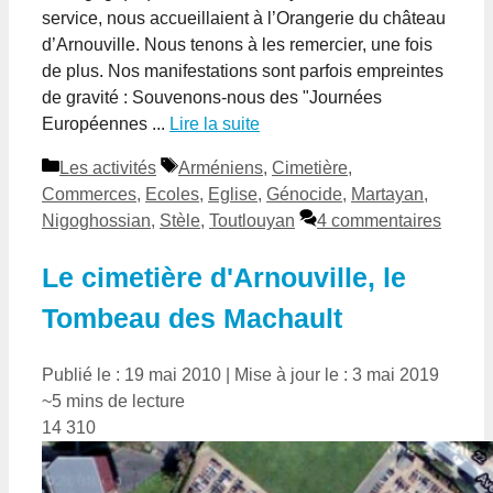
service, nous accueillaient à l’Orangerie du château
d’Arnouville. Nous tenons à les remercier, une fois
de plus. Nos manifestations sont parfois empreintes
de gravité : Souvenons-nous des "Journées
Européennes ...
Lire la suite
Catégories
Étiquettes
Les activités
Arméniens
,
Cimetière
,
Commerces
,
Ecoles
,
Eglise
,
Génocide
,
Martayan
,
Nigoghossian
,
Stèle
,
Toutlouyan
4 commentaires
Le cimetière d'Arnouville, le
Tombeau des Machault
Publié le : 19 mai 2010
|
Mise à jour le : 3 mai 2019
~5 mins de lecture
14 310