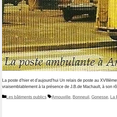
La poste d'hier et d'aujourd'hui Un relais de poste au XVIIIème
vraisemblablement à la présence de J.B.de Machault, à son rôle
Catégories
Étiquettes
Les bâtiments publics
Arnouville
,
Bonneuil
,
Gonesse
,
La 