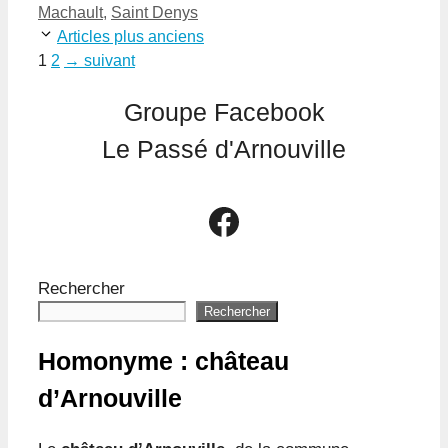
Machault
,
Saint Denys
Articles plus anciens
Page
Page
1
2
→
suivant
Groupe Facebook
Le Passé d'Arnouville
Le groupe Facebook Le Passé d'Arnouville
Rechercher
Rechercher
Homonyme : château
d’Arnouville