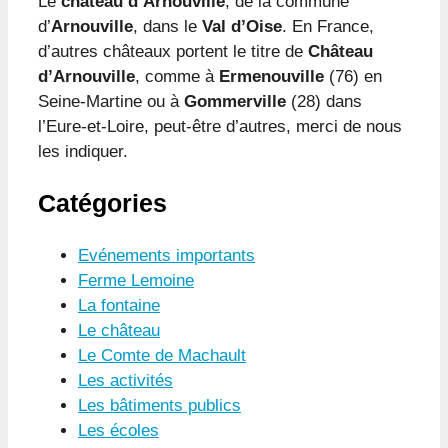
Le
château d’Arnouville
, de la commune
d’
Arnouville
, dans le
Val d’Oise
. En France,
d’autres châteaux portent le titre de
Château
d’Arnouville
, comme à
Ermenouville
(76) en
Seine-Martine ou à
Gommerville
(28) dans
l’Eure-et-Loire, peut-être d’autres, merci de nous
les indiquer.
Catégories
Evénements importants
Ferme Lemoine
La fontaine
Le château
Le Comte de Machault
Les activités
Les bâtiments publics
Les écoles