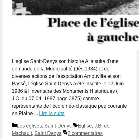
L'église Sanit-Denys son histoire A la suite d'une
demande de la Municipalité (dès 1984) et de
diverses actions de l'association Arnouville et son
Passé, l'église Saint Denys a été inscrite le 12 Juin
1986 à l'inventaire des Monuments Historiques (
J.O. du 07-04 -1987 page 3875) comme
représentante de l'école néo-classique peu courante
en Plaine ...
Lire la suite
Catégories
Étiquettes
Les églises
,
Saint-Denys
Eglise
,
J.B. de
Machault
,
Saint Denys
2 commentaires