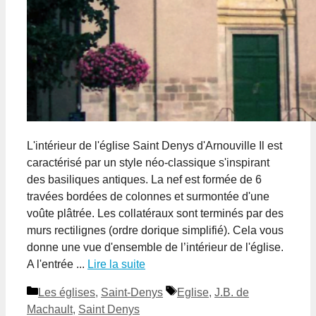
L'intérieur de l'église Saint Denys d'Arnouville Il est
caractérisé par un style néo-classique s'inspirant
des basiliques antiques. La nef est formée de 6
travées bordées de colonnes et surmontée d'une
voûte plâtrée. Les collatéraux sont terminés par des
murs rectilignes (ordre dorique simplifié). Cela vous
donne une vue d'ensemble de l’intérieur de l'église.
A l'entrée ...
Lire la suite
Catégories
Étiquettes
Les églises
,
Saint-Denys
Eglise
,
J.B. de
Machault
,
Saint Denys