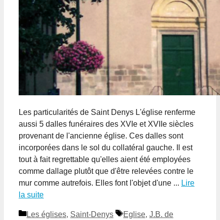
Les particularités de Saint Denys L'église renferme
aussi 5 dalles funéraires des XVIe et XVIIe siècles
provenant de l'ancienne église. Ces dalles sont
incorporées dans le sol du collatéral gauche. Il est
tout à fait regrettable qu'elles aient été employées
comme dallage plutôt que d'être relevées contre le
mur comme autrefois. Elles font l'objet d'une ...
Lire
la suite
Catégories
Étiquettes
Les églises
,
Saint-Denys
Eglise
,
J.B. de