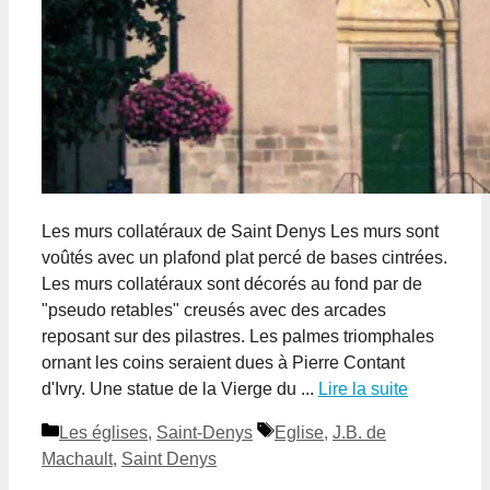
Les murs collatéraux de Saint Denys Les murs sont
voûtés avec un plafond plat percé de bases cintrées.
Les murs collatéraux sont décorés au fond par de
"pseudo retables" creusés avec des arcades
reposant sur des pilastres. Les palmes triomphales
ornant les coins seraient dues à Pierre Contant
d'Ivry. Une statue de la Vierge du ...
Lire la suite
Catégories
Étiquettes
Les églises
,
Saint-Denys
Eglise
,
J.B. de
Machault
,
Saint Denys