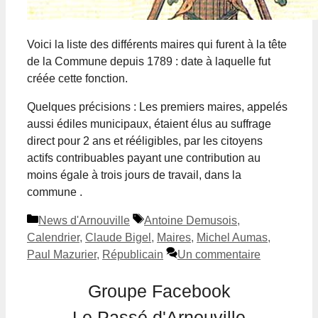
Voici la liste des différents maires qui furent à la tête
de la Commune depuis 1789 : date à laquelle fut
créée cette fonction.
Quelques précisions : Les premiers maires, appelés
aussi édiles municipaux, étaient élus au suffrage
direct pour 2 ans et rééligibles, par les citoyens
actifs contribuables payant une contribution au
moins égale à trois jours de travail, dans la
commune .
Catégories
Étiquettes
News d'Arnouville
Antoine Demusois
,
Calendrier
,
Claude Bigel
,
Maires
,
Michel Aumas
,
Paul Mazurier
,
Républicain
Un commentaire
Groupe Facebook
Le Passé d'Arnouville