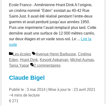
Ecole Franco - Arménienne Hrant Dink A l’origine,
un cinéma nommé "Eden" existait au 40-42 Rue
Saint-Just. Il avait été réalisé pendant l’entre-deux
guerres et avait perduré jusqu’aux années 1950.
Puis une imprimerie l’avait remplacé plus tard. Cette
dernière avait une surface de 12 000 mètres carrés,
sur deux étages et un vaste sous-sol. Le ...
Lire la
suite
Catégories
Étiquettes
Les écoles
Avenue Henri Barbusse
,
Cinéma
Eden
,
Hrant Dink
,
Kevork Apkaryan
,
Michel Aumas
,
Tania Yapar
2 commentaires
Claude Bigel
Publié le : 3 mai 2014
|
Mise à jour le : 23 avril 2021
~4 mins de lecture
6 271