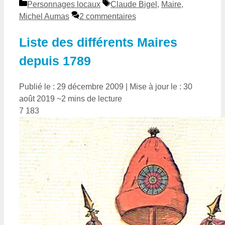
Catégories
Étiquettes
Personnages locaux
Claude Bigel
,
Maire
,
Michel Aumas
2 commentaires
Liste des différents Maires
depuis 1789
Publié le : 29 décembre 2009
|
Mise à jour le : 30
août 2019
~2 mins de lecture
7 183