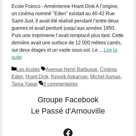
Ecole Franco - Arménienne Hrant Dink A l’origine,
un cinéma nommé "Eden" existait au 40-42 Rue
Saint-Just. Il avait été réalisé pendant l’entre-deux
guerres et avait perduré jusqu’aux années 1950.
Puis une imprimerie l’avait remplacé plus tard. Cette
dernière avait une surface de 12 000 mètres carrés,
sur deux étages et un vaste sous-sol. Le ...
Lire la
suite
Catégories
Étiquettes
Les écoles
Avenue Henri Barbusse
,
Cinéma
Eden
,
Hrant Dink
,
Kevork Apkaryan
,
Michel Aumas
,
Tania Yapar
2 commentaires
Groupe Facebook
Le Passé d'Arnouville
Le groupe Facebook Le Passé d'Arnouville