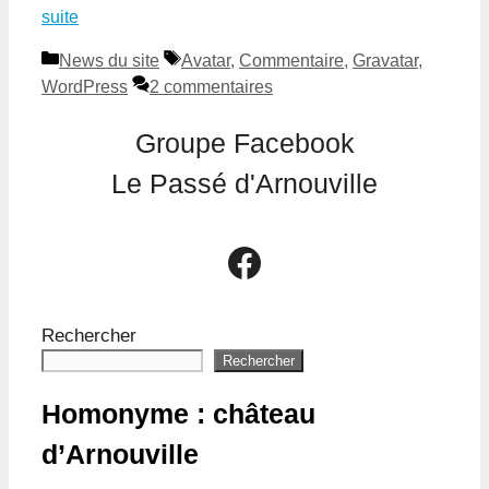
suite
Catégories
Étiquettes
News du site
Avatar
,
Commentaire
,
Gravatar
,
WordPress
2 commentaires
Groupe Facebook
Le Passé d'Arnouville
Le groupe Facebook Le Passé d'Arnouville
Rechercher
Rechercher
Homonyme : château
d’Arnouville