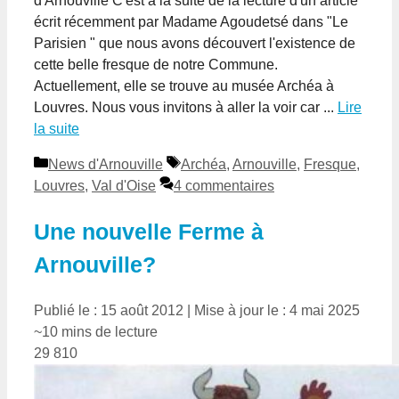
d'Arnouville C'est à la suite de la lecture d'un article
écrit récemment par Madame Agoudetsé dans "Le
Parisien " que nous avons découvert l'existence de
cette belle fresque de notre Commune.
Actuellement, elle se trouve au musée Archéa à
Louvres. Nous vous invitons à aller la voir car ...
Lire
la suite
Catégories
Étiquettes
News d'Arnouville
Archéa
,
Arnouville
,
Fresque
,
Louvres
,
Val d'Oise
4 commentaires
Une nouvelle Ferme à
Arnouville?
Publié le : 15 août 2012
|
Mise à jour le : 4 mai 2025
~10 mins de lecture
29 810