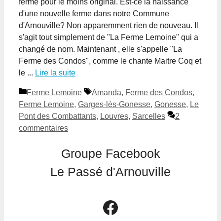
ferme pour le moins original. Est-ce la naissance
d'une nouvelle ferme dans notre Commune
d'Arnouville? Non apparemment rien de nouveau. Il
s'agit tout simplement de "La Ferme Lemoine" qui a
changé de nom. Maintenant , elle s'appelle "La
Ferme des Condos", comme le chante Maitre Coq et
le ...
Lire la suite
Catégories
Étiquettes
Ferme Lemoine
Amanda
,
Ferme des Condos
,
Ferme Lemoine
,
Garges-lès-Gonesse
,
Gonesse
,
Le
Pont des Combattants
,
Louvres
,
Sarcelles
2
commentaires
Groupe Facebook
Le Passé d'Arnouville
Le groupe Facebook Le Passé d'Arnouville