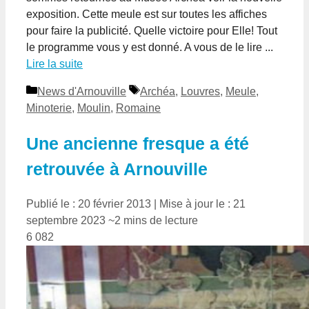
exposition. Cette meule est sur toutes les affiches
pour faire la publicité. Quelle victoire pour Elle! Tout
le programme vous y est donné. A vous de le lire ...
Lire la suite
Catégories
Étiquettes
News d'Arnouville
Archéa
,
Louvres
,
Meule
,
Minoterie
,
Moulin
,
Romaine
Une ancienne fresque a été
retrouvée à Arnouville
Publié le : 20 février 2013
|
Mise à jour le : 21
septembre 2023
~2 mins de lecture
6 082