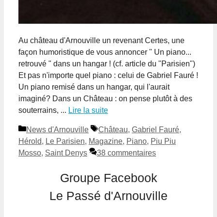
Au château d'Arnouville un revenant Certes, une
façon humoristique de vous annoncer " Un piano...
retrouvé " dans un hangar ! (cf. article du "Parisien")
Et pas n'importe quel piano : celui de Gabriel Fauré !
Un piano remisé dans un hangar, qui l'aurait
imaginé? Dans un Château : on pense plutôt à des
souterrains, ...
Lire la suite
Catégories
Étiquettes
News d'Arnouville
Château
,
Gabriel Fauré
,
Hérold
,
Le Parisien
,
Magazine
,
Piano
,
Piu Piu
Mosso
,
Saint Denys
38 commentaires
Groupe Facebook
Le Passé d'Arnouville