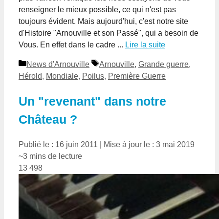
renseigner le mieux possible, ce qui n'est pas
toujours évident. Mais aujourd'hui, c'est notre site
d'Histoire "Arnouville et son Passé", qui a besoin de
Vous. En effet dans le cadre ...
Lire la suite
Catégories
Étiquettes
News d'Arnouville
Arnouville
,
Grande guerre
,
Hérold
,
Mondiale
,
Poilus
,
Première Guerre
Un "revenant" dans notre
Château ?
Publié le : 16 juin 2011
|
Mise à jour le : 3 mai 2019
~3 mins de lecture
13 498