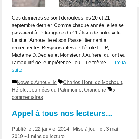
Ces dernières se sont déroulées les 20 et 21
septembre dernier. Comme chaque année, elles se
passaient à L'Orangerie du Château de notre ville.
Le site "Arnouville et son Passé" tiennent à
remercier les Responsables de l'école ITEP,
Madame D.Dedieu et Monsieur J.Aufrère, qui ont eu
l'amabilité de leur prêter ce lieu. - Le thème ...
Lire la
suite
Catégories
Étiquettes
News d'Arnouville
Charles Henri de Machault
,
Hérold
,
Journées du Patrimoine
,
Orangerie
5
commentaires
Appel à tous nos lecteurs...
Publié le : 22 janvier 2014
|
Mise à jour le : 3 mai
2019
~1 mins de lecture