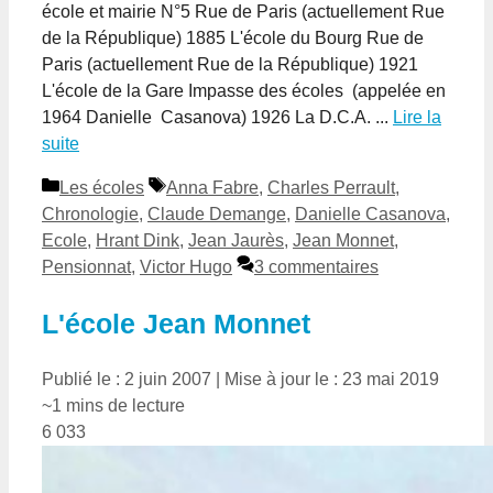
école et mairie N°5 Rue de Paris (actuellement Rue
de la République) 1885 L'école du Bourg Rue de
Paris (actuellement Rue de la République) 1921
L'école de la Gare Impasse des écoles (appelée en
1964 Danielle Casanova) 1926 La D.C.A. ...
Lire la
suite
Catégories
Étiquettes
Les écoles
Anna Fabre
,
Charles Perrault
,
Chronologie
,
Claude Demange
,
Danielle Casanova
,
Ecole
,
Hrant Dink
,
Jean Jaurès
,
Jean Monnet
,
Pensionnat
,
Victor Hugo
3 commentaires
L'école Jean Monnet
Publié le : 2 juin 2007
|
Mise à jour le : 23 mai 2019
~1 mins de lecture
6 033