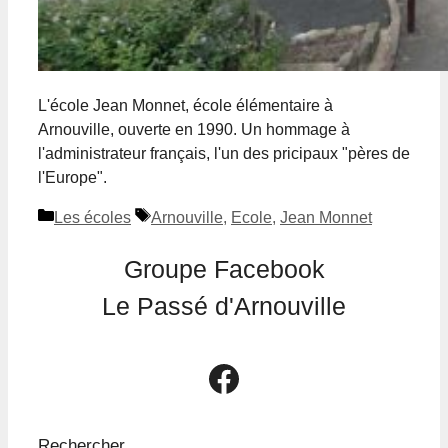
L'école Jean Monnet, école élémentaire à
Arnouville, ouverte en 1990. Un hommage à
l'administrateur français, l'un des pricipaux "pères de
l'Europe".
Catégories
Étiquettes
Les écoles
Arnouville
,
Ecole
,
Jean Monnet
Groupe Facebook
Le Passé d'Arnouville
Le groupe Facebook Le Passé d'Arnouville
Rechercher